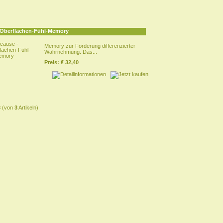
 Oberflächen-Fühl-Memory
Memory zur Förderung differenzierter
Wahrnehmung. Das...
Preis:
€ 32,40
3
(von
3
Artikeln)