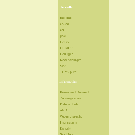
Hersteller
Beleduc
cause
erzi
goki
HABA
HEIMESS
Holztiger
Ravensburger
Sevi
TOYS pure
Information
Preise und Versand
Zahlungsarten
Datenschutz
AGB
Widerrufsrecht
Impressum
Kontakt
Site Map