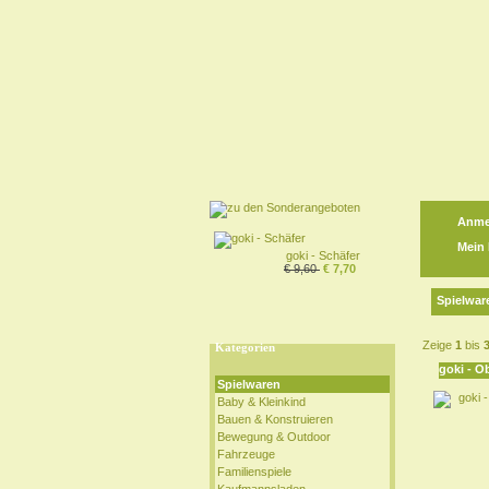
Anme
Mein
goki - Schäfer
€ 9,60
€ 7,70
Spielwar
Zeige
1
bis
Kategorien
goki - O
Spielwaren
Baby & Kleinkind
Bauen & Konstruieren
Bewegung & Outdoor
Fahrzeuge
Familienspiele