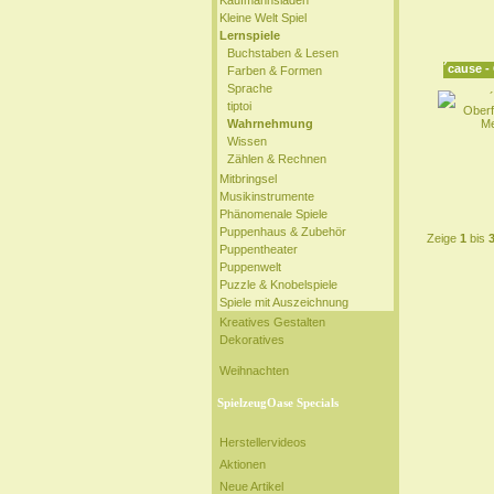
Kaufmannsladen
Kleine Welt Spiel
Lernspiele
Buchstaben & Lesen
´cause -
Farben & Formen
Sprache
tiptoi
Wahrnehmung
Wissen
Zählen & Rechnen
Mitbringsel
Musikinstrumente
Phänomenale Spiele
Puppenhaus & Zubehör
Zeige
1
bis
Puppentheater
Puppenwelt
Puzzle & Knobelspiele
Spiele mit Auszeichnung
Kreatives Gestalten
Dekoratives
Weihnachten
SpielzeugOase Specials
Herstellervideos
Aktionen
Neue Artikel