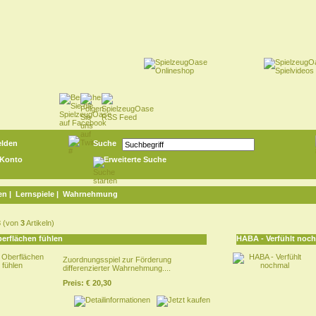
lden
Suche
 Konto
Erweiterte Suche
en
|
Lernspiele
| Wahrnehmung
3
(von
3
Artikeln)
berflächen fühlen
HABA - Verfühlt noc
Zuordnungsspiel zur Förderung
differenzierter Wahrnehmung....
Preis:
€ 20,30