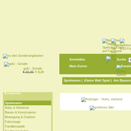
Anmelden
Suche
Mein Konto
Erweit
goki - Schafe
€ 10,20
€ 8,20
Spielwaren
|
Kleine Welt Spiel
|
Am Bauern
Kategorien
Spielwaren
Baby & Kleinkind
Bauen & Konstruieren
Bewegung & Outdoor
Fahrzeuge
Familienspiele