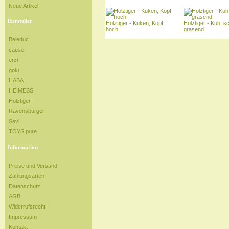
Neue Artikel
Hersteller
Holztiger - Küken, Kopf
Holztiger - Kuh, 
hoch
grasend
Beleduc
cause
erzi
goki
HABA
HEIMESS
Holztiger
Ravensburger
Sevi
TOYS pure
Information
Preise und Versand
Zahlungsarten
Datenschutz
AGB
Widerrufsrecht
Impressum
Kontakt