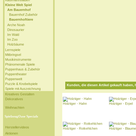
Kaufmannsladen
Kleine Welt Spiel
Am Bauernhof
Bauernhof Zubehör
Bauernhoftiere
Arche Noah
Dinosaurier
Im Wald
Im Zoo
Holzbäume
Lernspiele
Mitbringsel
Musikinstrumente
Phänomenale Spiele
Puppenhaus & Zubehör
Puppentheater
Puppenwelt
Puzzle & Knobelspiele
Kunden, die diesen Artikel gekauft haben, 
Spiele mit Auszeichnung
Kreatives Gestalten
Dekoratives
Holztiger - Hahn
Holztiger - Erpel
Weihnachten
SpielzeugOase Specials
Herstellervideos
Holztiger - Rotkehlchen
Holztiger - Blaume
Aktionen