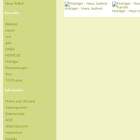
Neue Artikel
Holztiger - Hase, laufend
Holztiger - Hase m
Hersteller
Beleduc
cause
erzi
goki
HABA
HEIMESS
Holztiger
Ravensburger
Sevi
TOYS pure
Information
Preise und Versand
Zahlungsarten
Datenschutz
AGB
Widerrufsrecht
Impressum
Kontakt