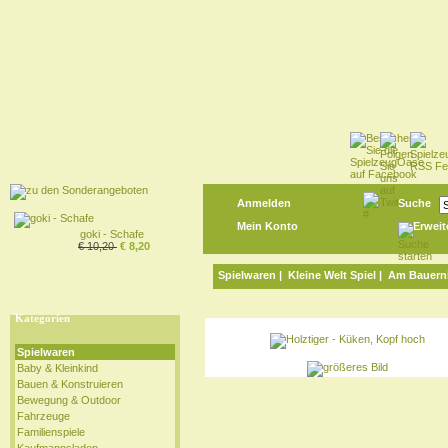
Anmelden
Suche
Mein Konto
Erweit
goki - Schafe
€ 10,20
€ 8,20
Spielwaren
|
Kleine Welt Spiel
|
Am Bauern
Kategorien
Spielwaren
Baby & Kleinkind
Bauen & Konstruieren
Bewegung & Outdoor
Fahrzeuge
Familienspiele