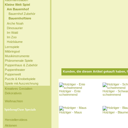
Kaufmannsladen
Kleine Welt Spiel
Am Bauernhof
Bauernhof Zubehör
Bauernhoftiere
Arche Noah
Dinosaurier
Im Wald
Im Zoo
Holzbäume
Lernspiele
Mitbringsel
Musikinstrumente
Phänomenale Spiele
Puppenhaus & Zubehör
Puppentheater
Kunden, die diesen Artikel gekauft haben, 
Puppenwelt
Puzzle & Knobelspiele
Spiele mit Auszeichnung
Kreatives Gestalten
Holztiger - Ente
Holztiger - Schwa
Dekoratives
schwimmend
schwimmend
Weihnachten
SpielzeugOase Specials
Holztiger - Maus
Holztiger - Blaume
Herstellervideos
Aktionen