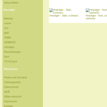
Neue Artikel
Hersteller
Holztiger - Stier, schwarz
Holztiger - Kuh, 
stehend
Beleduc
cause
erzi
goki
HABA
HEIMESS
Holztiger
Ravensburger
Sevi
TOYS pure
Information
Preise und Versand
Zahlungsarten
Datenschutz
AGB
Widerrufsrecht
Impressum
Kontakt