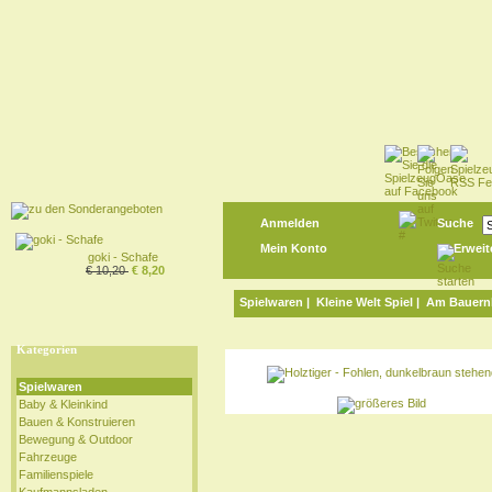
Anmelden
Suche
Mein Konto
Erweit
goki - Schafe
€ 10,20
€ 8,20
Spielwaren
|
Kleine Welt Spiel
|
Am Bauern
Kategorien
Spielwaren
Baby & Kleinkind
Bauen & Konstruieren
Bewegung & Outdoor
Fahrzeuge
Familienspiele