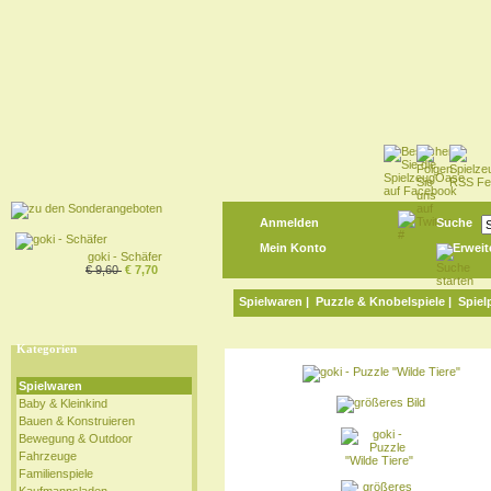
Anmelden
Suche
Mein Konto
Erweit
goki - Schäfer
€ 9,60
€ 7,70
Spielwaren
|
Puzzle & Knobelspiele
|
Spiel
Kategorien
Spielwaren
Baby & Kleinkind
Bauen & Konstruieren
Bewegung & Outdoor
Fahrzeuge
Familienspiele