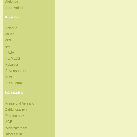
Aktionen
Neue Artikel
Hersteller
Beleduc
cause
erzi
goki
HABA
HEIMESS
Holztiger
Ravensburger
Sevi
TOYS pure
Information
Preise und Versand
Zahlungsarten
Datenschutz
AGB
Widerrufsrecht
Impressum