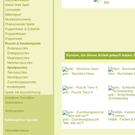
Kaufmannsladen
Kleine Welt Spiel
Lernspiele
Mitbringsel
Musikinstrumente
Phänomenale Spiele
Puppenhaus & Zubehör
Puppentheater
Puppenwelt
Puzzle & Knobelspiele
Bodenpuzzles
Einlegepuzzles
Kunden, die diesen Artikel gekauft haben, 
Magnetpuzzles
Mehrfachpuzzles
Spielpuzzles
Steckpuzzles
goki - Steckbox Haus
Sevi - Buchstabe 
Würfelpuzzles
Zuordnungspuzzles
Knobelspiele
Spiele mit Auszeichnung
goki - Puzzle Tiere II
goki - Schichtenp
Kreatives Gestalten
Schmetterling
Dekoratives
Weihnachten
goki - Zuordnungspuzzle
HABA - Farben &
SpielzeugOase Specials
"Wer lebt wo?"
Herstellervideos