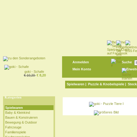
Anmelden
Suche
Mein Konto
Erweit
goki - Schafe
€ 10,20
€ 8,20
Spielwaren
|
Puzzle & Knobelspiele
|
Steck
Kategorien
Spielwaren
Baby & Kleinkind
Bauen & Konstruieren
Bewegung & Outdoor
Fahrzeuge
Familienspiele