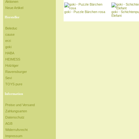
Aktionen
Neue Artikel
goki - Puzzle Bärchen rosa
goki - Schichtenp
Elefant
Hersteller
Beleduc
cause
erzi
goki
HABA
HEIMESS
Holztiger
Ravensburger
Sevi
TOYS pure
Information
Preise und Versand
Zahlungsarten
Datenschutz
AGB
Widerrufsrecht
Impressum