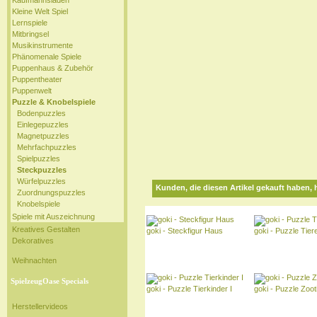
Kaufmannsladen
Kleine Welt Spiel
Lernspiele
Mitbringsel
Musikinstrumente
Phänomenale Spiele
Puppenhaus & Zubehör
Puppentheater
Puppenwelt
Puzzle & Knobelspiele
Bodenpuzzles
Einlegepuzzles
Magnetpuzzles
Mehrfachpuzzles
Spielpuzzles
Steckpuzzles
Würfelpuzzles
Kunden, die diesen Artikel gekauft haben, 
Zuordnungspuzzles
Knobelspiele
Spiele mit Auszeichnung
Kreatives Gestalten
goki - Steckfigur Haus
goki - Puzzle Tiere
Dekoratives
Weihnachten
SpielzeugOase Specials
goki - Puzzle Tierkinder I
goki - Puzzle Zoot
Herstellervideos