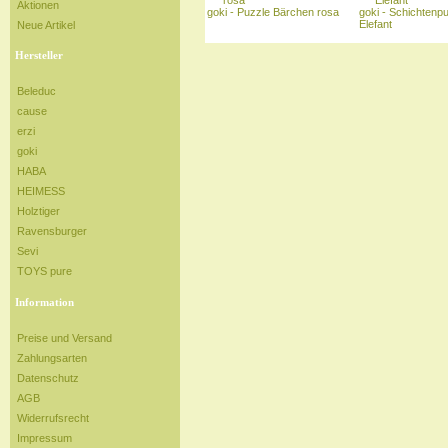
Aktionen
goki - Puzzle Bärchen rosa
goki - Schichtenp
Elefant
Neue Artikel
Hersteller
Beleduc
cause
erzi
goki
HABA
HEIMESS
Holztiger
Ravensburger
Sevi
TOYS pure
Information
Preise und Versand
Zahlungsarten
Datenschutz
AGB
Widerrufsrecht
Impressum