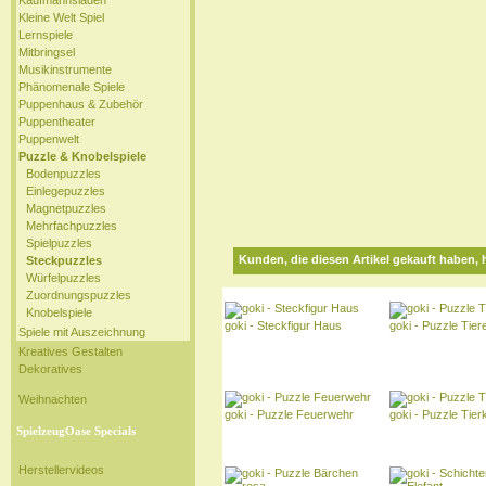
Kaufmannsladen
Kleine Welt Spiel
Lernspiele
Mitbringsel
Musikinstrumente
Phänomenale Spiele
Puppenhaus & Zubehör
Puppentheater
Puppenwelt
Puzzle & Knobelspiele
Bodenpuzzles
Einlegepuzzles
Magnetpuzzles
Mehrfachpuzzles
Spielpuzzles
Kunden, die diesen Artikel gekauft haben, 
Steckpuzzles
Würfelpuzzles
Zuordnungspuzzles
Knobelspiele
goki - Steckfigur Haus
goki - Puzzle Tiere
Spiele mit Auszeichnung
Kreatives Gestalten
Dekoratives
Weihnachten
goki - Puzzle Feuerwehr
goki - Puzzle Tierk
SpielzeugOase Specials
Herstellervideos