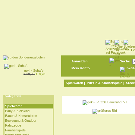
Anmelden
Suche
Mein Konto
Erweit
goki - Schafe
€ 10,20
€ 8,20
Spielwaren
|
Puzzle & Knobelspiele
|
Steck
Kategorien
Spielwaren
Baby & Kleinkind
Bauen & Konstruieren
Bewegung & Outdoor
Fahrzeuge
Familienspiele