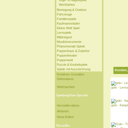
Lege- & Nagelspiele
Werkbänke
Bewegung & Outdoor
Fahrzeuge
Familienspiele
Kaufmannsladen
Kleine Welt Spiel
Lernspiele
Mitbringsel
Musikinstrumente
Phänomenale Spiele
Puppenhaus & Zubehör
Puppentheater
Puppenwelt
Puzzle & Knobelspiele
Spiele mit Auszeichnung
Kunden, 
Kreatives Gestalten
Dekoratives
Weihnachten
goki - Lern
SpielzeugOase Specials
goki - Kaspe
Herstellervideos
Aktionen
Neue Artikel
Hersteller