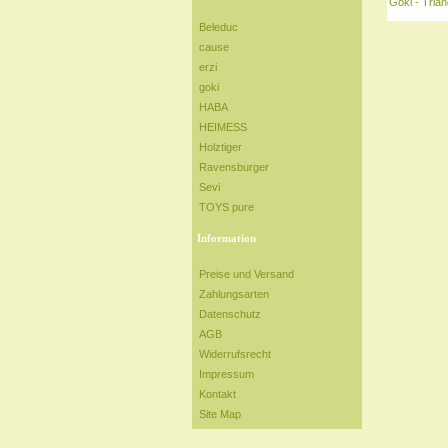
Goki - Trian
Beleduc
cause
erzi
goki
HABA
HEIMESS
Holztiger
Ravensburger
Sevi
TOYS pure
Information
Preise und Versand
Zahlungsarten
Datenschutz
AGB
Widerrufsrecht
Impressum
Kontakt
Site Map