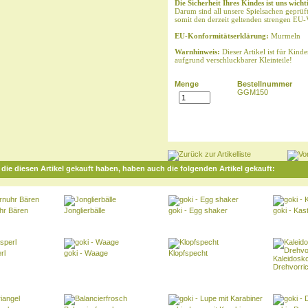
Die Sicherheit Ihres Kindes ist uns wicht
Darum sind all unsere Spielsachen geprüf
somit den derzeit geltenden strengen EU-
EU-Konformitätserklärung:
Murmeln
Warnhinweis:
Dieser Artikel ist für Kind
aufgrund verschluckbarer Kleinteile!
Menge
Bestellnummer
GGM150
die diesen Artikel gekauft haben, haben auch die folgenden Artikel gekauft:
uhr Bären
Jonglierbälle
goki - Egg shaker
goki - Kas
rl
goki - Waage
Klopfspecht
Kaleidosko
Drehvorri