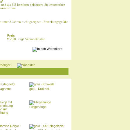
ig!
t und als EU-konform deklariert. Sie entsprechen
Vorschriften.
er unter 3 Jahren nicht geeignet - Erstickungsgefahr
Preis
€ 2,20
zzgl.
Versandkosten
tagnette
goki - Krokodil
Fliegenauge
p mit
chtung