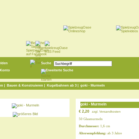
lden
Suche
 Konto
Erweiterte Suche
en
|
Bauen & Konstruieren
|
Kugelbahnen ab 3
| goki - Murmeln
goki - Murmeln
€ 2,20
zzgl.
Versandkosten
50 Glasmurmeln
Durchmesser:
1,6 cm
Altersempfehlung:
ab 3 Jahre