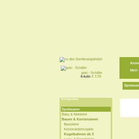
Anme
Mein
goki - Schäfer
€ 9,60
€ 7,70
Spielwar
Kategorien
Spielwaren
Baby & Kleinkind
Bauen & Konstruieren
Bausteine
Konstruktionsspiele
Kugelbahnen ab 3