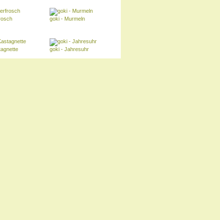
rosch
goki - Murmeln
tagnette
goki - Jahresuhr