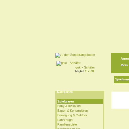
Anme
Mein
goki - Schäfer
€ 9,60
€ 7,70
Spielwar
Kategorien
Spielwaren
Baby & Kleinkind
Bauen & Konstruieren
Bewegung & Outdoor
Fahrzeuge
Familienspiele