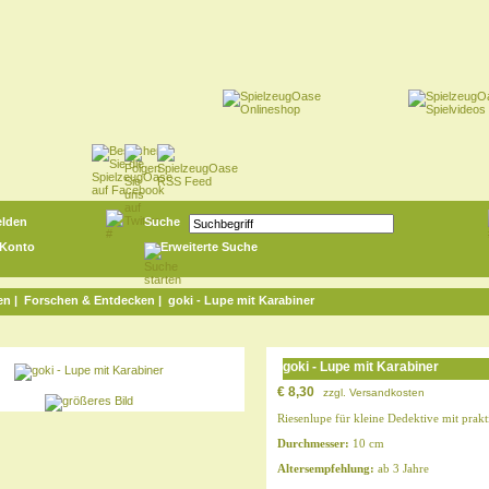
lden
Suche
 Konto
Erweiterte Suche
en
|
Forschen & Entdecken
| goki - Lupe mit Karabiner
goki - Lupe mit Karabiner
€ 8,30
zzgl.
Versandkosten
Riesenlupe für kleine Dedektive mit pra
Durchmesser:
10 cm
Altersempfehlung:
ab 3 Jahre