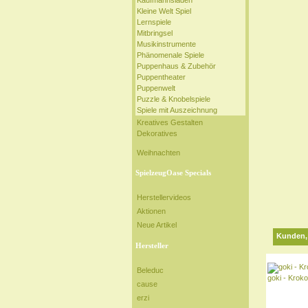
Kaufmannsladen
Kleine Welt Spiel
Lernspiele
Mitbringsel
Musikinstrumente
Phänomenale Spiele
Puppenhaus & Zubehör
Puppentheater
Puppenwelt
Puzzle & Knobelspiele
Spiele mit Auszeichnung
Kreatives Gestalten
Dekoratives
Weihnachten
SpielzeugOase Specials
Herstellervideos
Aktionen
Neue Artikel
Kunden, 
Hersteller
Beleduc
goki - Kroko
cause
erzi