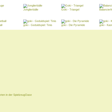
Jonglierbälle
Goki - Triangel
Balancierf
ll
goki - Geduldspiel: Tinis
goki - Die Pyramide
goki - Kas