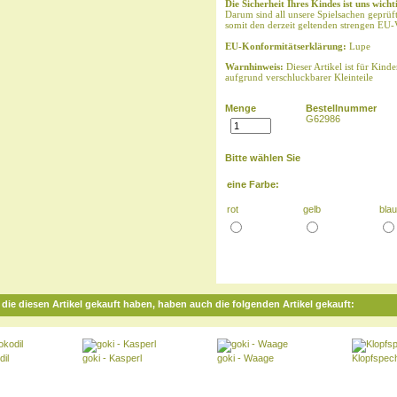
Die Sicherheit Ihres Kindes ist uns wicht
Darum sind all unsere Spielsachen geprüf
somit den derzeit geltenden strengen EU-
EU-Konformitätserklärung:
Lupe
Warnhinweis:
Dieser Artikel ist für Kinde
aufgrund verschluckbarer Kleinteile
Menge
Bestellnummer
G62986
Bitte wählen Sie
eine Farbe:
rot
gelb
bla
die diesen Artikel gekauft haben, haben auch die folgenden Artikel gekauft:
dil
goki - Kasperl
goki - Waage
Klopfspec