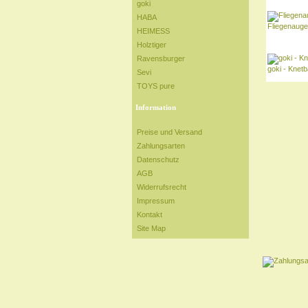
goki
HABA
Fliegenauge
HEIMESS
Holztiger
Ravensburger
goki - Knetba
Sevi
TOYS pure
Information
Preise und Versand
Zahlungsarten
Datenschutz
AGB
Widerrufsrecht
Impressum
Kontakt
Site Map