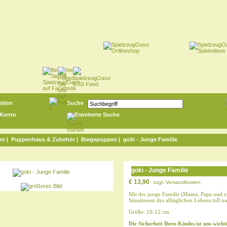
lden
Suche
 Konto
Erweiterte Suche
en
|
Puppenhaus & Zubehör
|
Biegepuppen
| goki - Junge Familie
goki - Junge Familie
€ 13,90
zzgl.
Versandkosten
Mit der junge Familie (Mama, Papa und z
Situationen des alltäglichen Lebens toll n
Größe: 10-12 cm
Die Sicherheit Ihres Kindes ist uns wicht