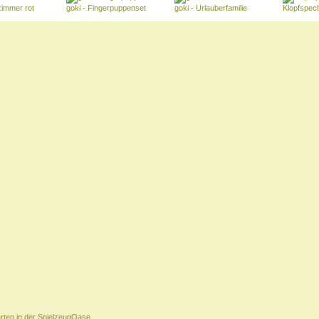
zimmer rot
goki - Fingerpuppenset
goki - Urlauberfamilie
Klopfspech