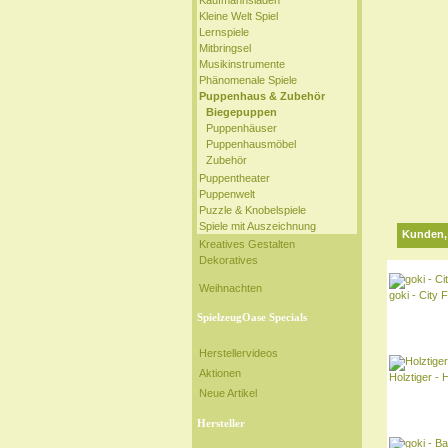
Kaufmannsladen
Kleine Welt Spiel
Lernspiele
Mitbringsel
Musikinstrumente
Phänomenale Spiele
Puppenhaus & Zubehör
Biegepuppen
Puppenhäuser
Puppenhausmöbel
Zubehör
Puppentheater
Puppenwelt
Puzzle & Knobelspiele
Spiele mit Auszeichnung
Kunden, 
Kreatives Gestalten
Dekoratives
Weihnachten
goki - City F
SpielzeugOase Specials
Herstellervideos
Aktionen
Holztiger -
Neue Artikel
Hersteller