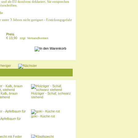
t und als EU-konform deklariert. Sie entsprechen
Vorschriften.
ie
er unter 3 Jahren nicht geeignet - Erstickungsgefahr
Preis
€ 13,90
zzgl.
Versandkosten
- Kalb, braun
Holztiger - Schaf, schwarz
stehend
stehend
goki - Küche rot
- Apfelbaum für