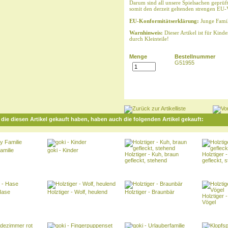
Darum sind all unsere Spielsachen geprüf
somit den derzeit geltenden strengen EU-
EU-Konformitätserklärung:
Junge Famil
Warnhinweis:
Dieser Artikel ist für Kind
durch Kleinteile!
Menge
Bestellnummer
G51955
die diesen Artikel gekauft haben, haben auch die folgenden Artikel gekauft:
amilie
goki - Kinder
Holztiger - Kuh, braun
Holztiger 
gefleckt, stehend
gefleckt, 
 Hase
Holztiger - Wolf, heulend
Holztiger - Braunbär
Holztiger 
Vögel