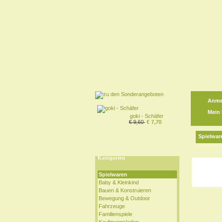
Anme
Mein
goki - Schäfer
€ 9,60
€ 7,70
Spielwar
Kategorien
Spielwaren
Baby & Kleinkind
Bauen & Konstruieren
Bewegung & Outdoor
Fahrzeuge
Familienspiele