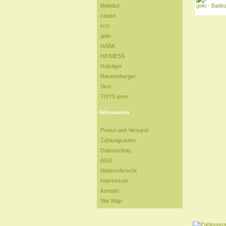
goki - Bade
Beleduc
cause
erzi
goki
HABA
HEIMESS
Holztiger
Ravensburger
Sevi
TOYS pure
Information
Preise und Versand
Zahlungsarten
Datenschutz
AGB
Widerrufsrecht
Impressum
Kontakt
Site Map