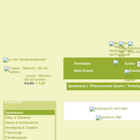
Anmelden
Suche
Mein Konto
Erweit
´cause - Memory:
Wo ich wohne
€ 5,80
€ 4,60
Spielwaren
|
Phänomenale Spiele
|
Trödels
Kategorien
Spielwaren
Baby & Kleinkind
Bauen & Konstruieren
Bewegung & Outdoor
Fahrzeuge
Familienspiele