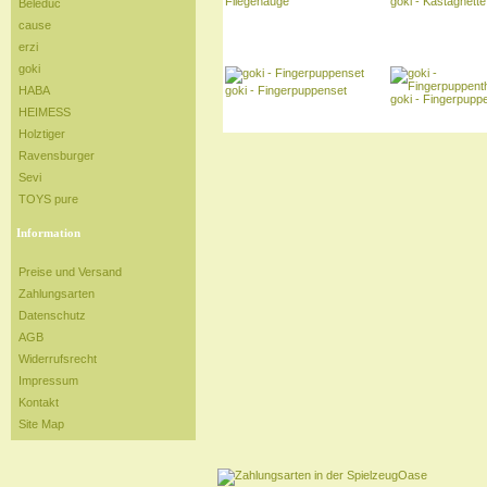
Fliegenauge
goki - Kastagnette
Beleduc
cause
erzi
goki
goki - Fingerpuppenset
HABA
goki - Fingerpupp
HEIMESS
Holztiger
Ravensburger
Sevi
TOYS pure
Information
Preise und Versand
Zahlungsarten
Datenschutz
AGB
Widerrufsrecht
Impressum
Kontakt
Site Map