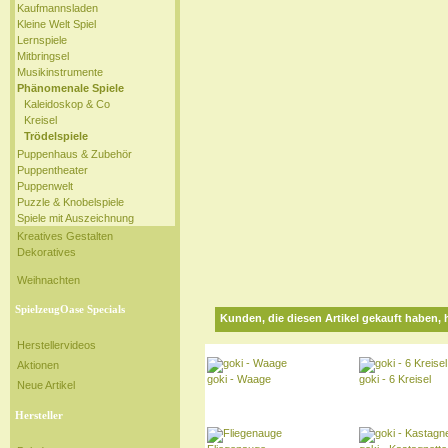
Kaufmannsladen
Kleine Welt Spiel
Lernspiele
Mitbringsel
Musikinstrumente
Phänomenale Spiele
Kaleidoskop & Co
Kreisel
Trödelspiele
Puppenhaus & Zubehör
Puppentheater
Puppenwelt
Puzzle & Knobelspiele
Spiele mit Auszeichnung
Kreatives Gestalten
Dekoratives
Weihnachten
SpielzeugOase Specials
Kunden, die diesen Artikel gekauft haben, 
Herstellervideos
Aktionen
goki - Waage
goki - 6 Kreisel
Neue Artikel
Hersteller