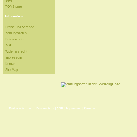
Sevi
TOYS pure
Information
Preise und Versand
Zahlungsarten
Datenschutz
AGB
Widerrufsrecht
Impressum
Kontakt
Site Map
Preise & Versand
|
Datenschutz
|
AGB
|
Impressum
|
Kontakt