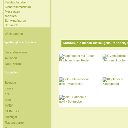
Holzbuchstaben
Kinderzimmerdeko
Messlatten
Mobiles
Schwingfiguren
Schmuck
Weihnachten
SpielzeugOase Specials
Kunden, die diesen Artikel gekauft haben, 
Herstellervideos
Aktionen
Klopfspecht mit Feder
Gymnastiktücher
Neue Artikel
Hersteller
Beleduc
goki - Meerestiere
Klopfspecht
cause
erzi
goki
goki - Schnecke
HABA
HEIMESS
Holztiger
Ravensburger