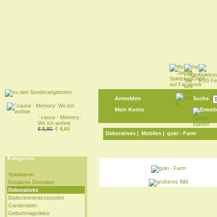
Anmelden
Suche
Mein Konto
Erweit
´cause - Memory:
Wo ich wohne
€ 5,80
€ 4,60
Dekoratives
|
Mobiles
| goki - Farm
Kategorien
Spielwaren
Kreatives Gestalten
Dekoratives
Badezimmeraccessoire
Garderoben
Geburtstagsdeko