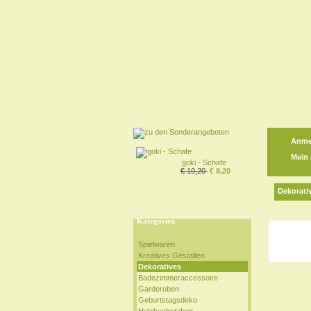
Anme
Mein
goki - Schafe
€ 10,20
€ 8,20
Dekorati
Kategorien
Spielwaren
Kreatives Gestalten
Dekoratives
Badezimmeraccessoire
Garderoben
Geburtstagsdeko