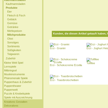
Kaufmannsladen
Kaufmannsladen
Produkte
Eier
Fleisch & Fisch
Gebäck
Gemüse
Getränke
Mehlspeisen
Kunden, die diesen Artikel gekauft haben, 
Milchprodukte
Obst
Sonstiges
Sortiments
Erzi - Granini
Erzi - Joghurt Hei
Süßigkeiten
Teigwaren
Zubehör
Kleine Welt Spiel
Toffifee
Erzi - Schokocreme Erzella
Lernspiele
Mitbringsel
Musikinstrumente
Phänomenale Spiele
Erzi - Toastbrotscheiben
Puppenhaus & Zubehör
Puppentheater
Puppenwelt
Puzzle & Knobelspiele
Spiele mit Auszeichnung
Kreatives Gestalten
Dekoratives