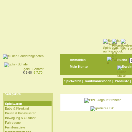
Anmelden
Suche
Mein Konto
Erweit
goki - Schäfer
€ 9,60
€ 7,70
Spielwaren
|
Kaufmannsladen
|
Produkte
Kategorien
Spielwaren
Baby & Kleinkind
Bauen & Konstruieren
Bewegung & Outdoor
Fahrzeuge
Familienspiele