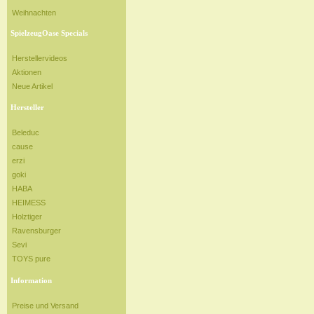
Weihnachten
SpielzeugOase Specials
Herstellervideos
Aktionen
Neue Artikel
Hersteller
Beleduc
cause
erzi
goki
HABA
HEIMESS
Holztiger
Ravensburger
Sevi
TOYS pure
Information
Preise und Versand