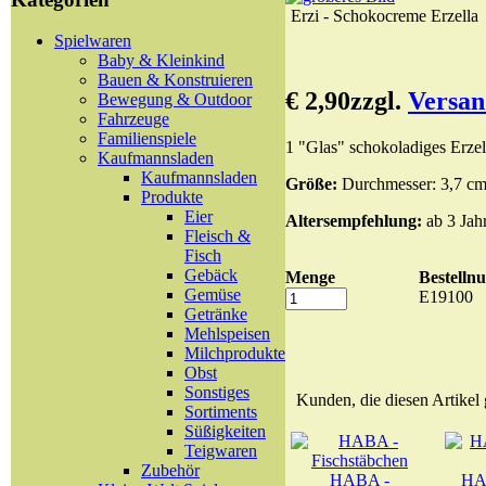
Erzi - Schokocreme Erzella
Spielwaren
Baby & Kleinkind
Bauen & Konstruieren
€ 2,90
zzgl.
Versan
Bewegung & Outdoor
Fahrzeuge
Familienspiele
1 "Glas" schokoladiges Erzel
Kaufmannsladen
Kaufmannsladen
Größe:
Durchmesser: 3,7 cm
Produkte
Eier
Altersempfehlung:
ab 3 Jah
Fleisch &
Fisch
Gebäck
Menge
Bestell
Gemüse
E19100
Getränke
Mehlspeisen
Milchprodukte
Obst
Sonstiges
Kunden, die diesen Artikel 
Sortiments
Süßigkeiten
Teigwaren
Zubehör
HABA -
HA