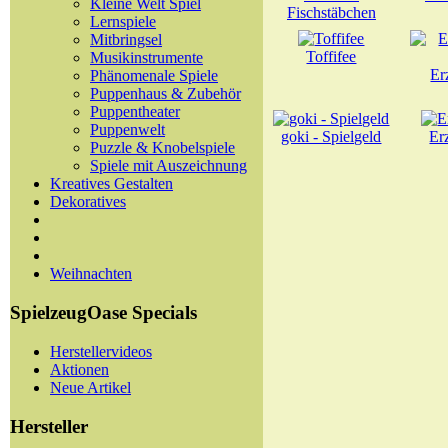
Kleine Welt Spiel
Fischstäbchen
Lernspiele
Mitbringsel
Toffifee
Musikinstrumente
Er
Phänomenale Spiele
Puppenhaus & Zubehör
Puppentheater
Puppenwelt
goki - Spielgeld
Er
Puzzle & Knobelspiele
Spiele mit Auszeichnung
Kreatives Gestalten
Dekoratives
Weihnachten
SpielzeugOase Specials
Herstellervideos
Aktionen
Neue Artikel
Hersteller