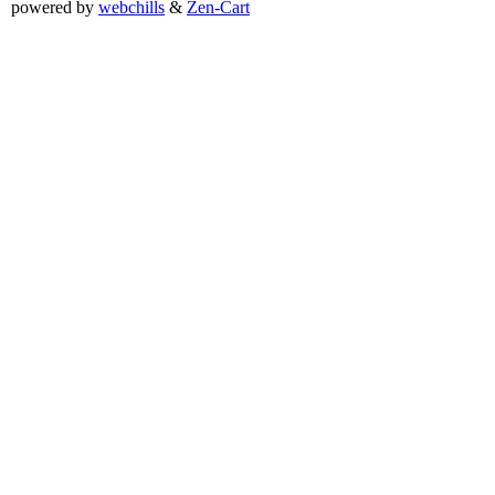
powered by
webchills
&
Zen-Cart