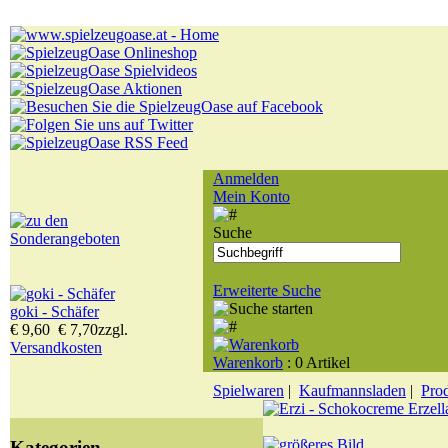
Anmelden
Mein Konto
Suche
Erweiterte Suche
goki - Schäfer
€ 9,60
€ 7,70
zzgl.
Versandkosten
Warenkorb
: 0 Artikel
Spielwaren
|
Kaufmannsladen
|
Pro
Kategorien