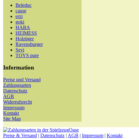
Beleduc
cause
erzi
goki
HABA
HEIMESS
Holztiger
Ravensburger
Sevi
TOYS pure
Information
Preise und Versand
Zahlungsarten
Datenschutz
AGB
Widerrufsrecht
Impressum
Kontakt
Site Map
Preise & Versand
|
Datenschutz
|
AGB
|
Impressum
|
Kontakt