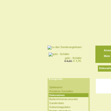
Anme
Mein
goki - Schäfer
€ 9,60
€ 7,70
Dekorati
Kategorien
Spielwaren
Kreatives Gestalten
Dekoratives
Badezimmeraccessoire
Garderoben
Geburtstagsdeko