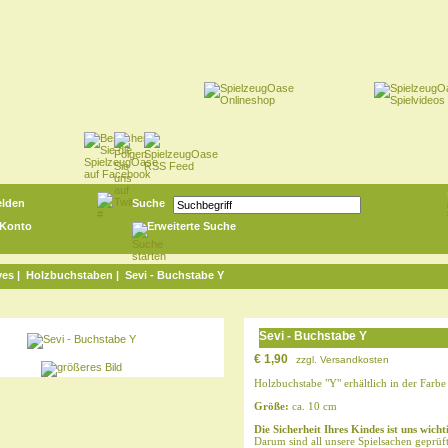
lden
Suche
 Konto
Erweiterte Suche
ves
|
Holzbuchstaben
| Sevi - Buchstabe Y
Sevi - Buchstabe Y
€ 1,90
zzgl.
Versandkosten
Holzbuchstabe "Y" erhältlich in der Farbe
Größe:
ca. 10 cm
Die Sicherheit Ihres Kindes ist uns wicht
Darum sind all unsere Spielsachen geprüf