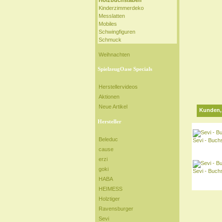
Holzbuchstaben
Kinderzimmerdeko
Messlatten
Mobiles
Schwingfiguren
Schmuck
Weihnachten
SpielzeugOase Specials
Herstellervideos
Aktionen
Neue Artikel
Kunden, 
Hersteller
Beleduc
Sevi - Buch
cause
erzi
goki
Sevi - Buch
HABA
HEIMESS
Holztiger
Ravensburger
Sevi