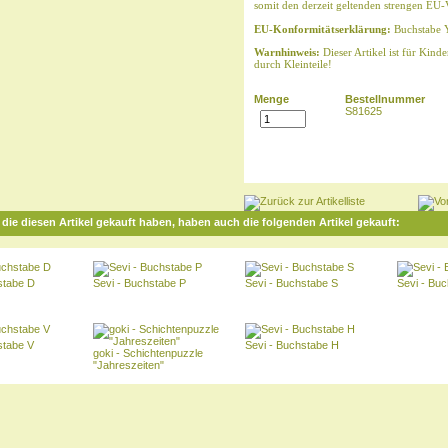
somit den derzeit geltenden strengen EU-
EU-Konformitätserklärung:
Buchstabe 
Warnhinweis:
Dieser Artikel ist für Kind
durch Kleinteile!
Menge
Bestellnummer
S81625
die diesen Artikel gekauft haben, haben auch die folgenden Artikel gekauft:
stabe D
Sevi - Buchstabe P
Sevi - Buchstabe S
Sevi - Bu
stabe V
Sevi - Buchstabe H
goki - Schichtenpuzzle
"Jahreszeiten"