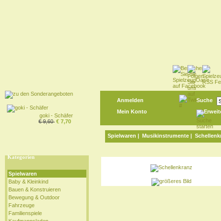
Anmelden
Suche
Mein Konto
Erweit
goki - Schäfer
€ 9,60
€ 7,70
Spielwaren
|
Musikinstrumente
| Schellenk
Kategorien
Spielwaren
Baby & Kleinkind
Bauen & Konstruieren
Bewegung & Outdoor
Fahrzeuge
Familienspiele