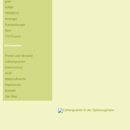
goki
HABA
HEIMESS
Holztiger
Ravensburger
Sevi
TOYS pure
Information
Preise und Versand
Zahlungsarten
Datenschutz
AGB
Widerrufsrecht
Impressum
Kontakt
Site Map