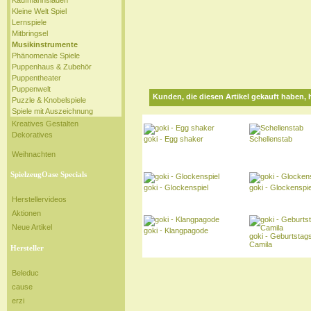
Kaufmannsladen
Kleine Welt Spiel
Lernspiele
Mitbringsel
Musikinstrumente
Phänomenale Spiele
Puppenhaus & Zubehör
Puppentheater
Puppenwelt
Kunden, die diesen Artikel gekauft haben, 
Puzzle & Knobelspiele
Spiele mit Auszeichnung
Kreatives Gestalten
Dekoratives
goki - Egg shaker
Schellenstab
Weihnachten
SpielzeugOase Specials
goki - Glockenspiel
goki - Glockenspi
Herstellervideos
Aktionen
Neue Artikel
goki - Klangpagode
goki - Geburtstag
Camila
Hersteller
Beleduc
cause
erzi