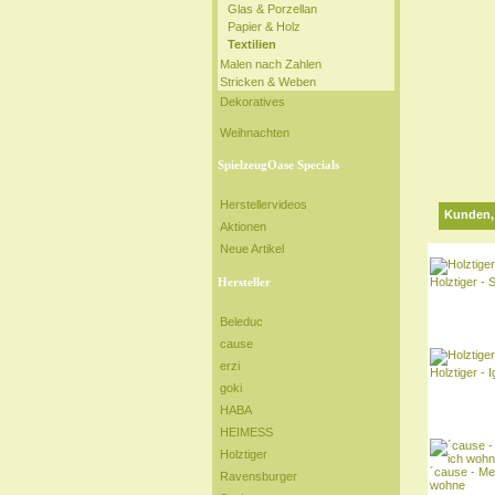
Glas & Porzellan
Papier & Holz
Textilien
Malen nach Zahlen
Stricken & Weben
Dekoratives
Weihnachten
SpielzeugOase Specials
Herstellervideos
Kunden, 
Aktionen
Neue Artikel
Holztiger -
Hersteller
Beleduc
cause
erzi
Holztiger - I
goki
HABA
HEIMESS
Holztiger
´cause - Me
Ravensburger
wohne