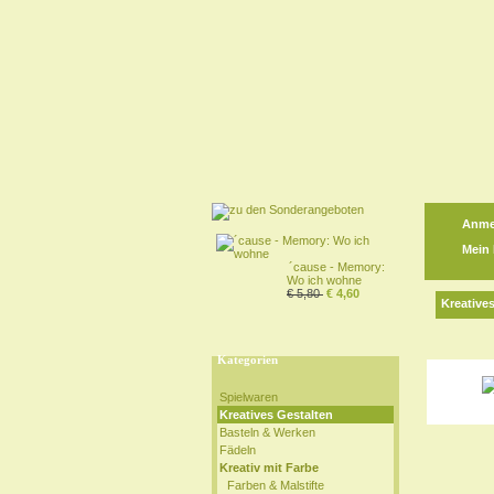
Anme
Mein
´cause - Memory:
Wo ich wohne
€ 5,80
€ 4,60
Kreative
Kategorien
Spielwaren
Kreatives Gestalten
Basteln & Werken
Fädeln
Kreativ mit Farbe
Farben & Malstifte