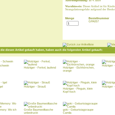
Altersempfehlung:
ab 4 Jahre
Warnhinweis:
Dieser Artikel ist für Kinde
Strangulationsgefahr aufgrund der Henke
Menge
Bestellnummer
GPA057
die diesen Artikel gekauft haben, haben auch die folgenden Artikel gekauft:
 Schwein
Holztiger 
Holztiger - Ferkel, laufend
Holztiger - Eichhörnchen,
orange
gel
Holztiger - Strauß
Holztiger 
Holztiger - Pinguin, klein
Kopf hoch
mory: Wo ich
Große Baumwolltasche
goki - Geburtstagsraupe
unbedruckt
Camila