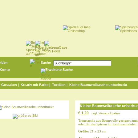
lden
Suche
 Konto
Erweiterte Suche
s Gestalten
|
Kreativ mit Farbe
|
Textilien
| Kleine Baumwolltasche unbedruckt
Kleine Baumwolltasche unbedru
€ 1,20
zzgl.
Versandkosten
Tragetasche aus Baumwolle geeignet zum k
oder für das Spielen im Kaufmannsladen.
Größe:
21 x 23 cm