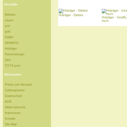
Hersteller
Beleduc
Holztiger - Elefant
Holztiger - Giraffe
cause
hoch
erzi
goki
HABA
HEIMESS
Holztiger
Ravensburger
Sevi
TOYS pure
Information
Preise und Versand
Zahlungsarten
Datenschutz
AGB
Widerrufsrecht
Impressum
Kontakt
Site Map