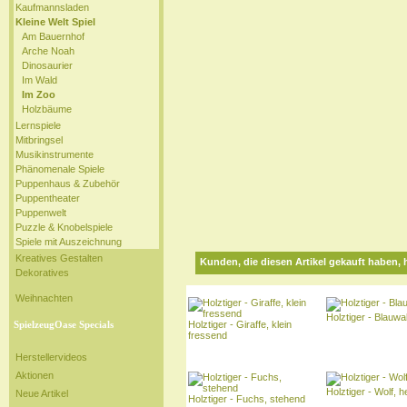
Kaufmannsladen
Kleine Welt Spiel
Am Bauernhof
Arche Noah
Dinosaurier
Im Wald
Im Zoo
Holzbäume
Lernspiele
Mitbringsel
Musikinstrumente
Phänomenale Spiele
Puppenhaus & Zubehör
Puppentheater
Puppenwelt
Puzzle & Knobelspiele
Spiele mit Auszeichnung
Kreatives Gestalten
Kunden, die diesen Artikel gekauft haben, 
Dekoratives
Weihnachten
Holztiger - Blauwa
SpielzeugOase Specials
Holztiger - Giraffe, klein
fressend
Herstellervideos
Aktionen
Holztiger - Wolf, 
Neue Artikel
Holztiger - Fuchs, stehend