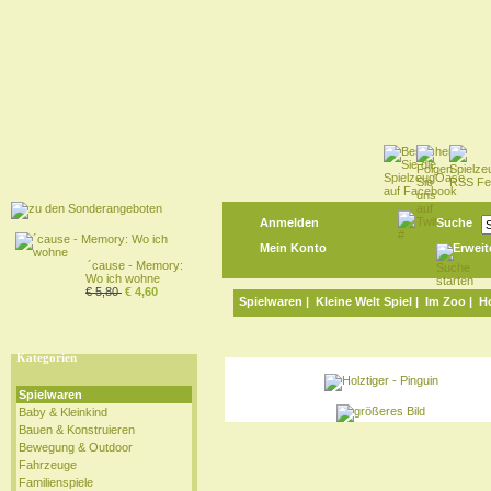
Anmelden
Suche
Mein Konto
Erweit
´cause - Memory:
Wo ich wohne
€ 5,80
€ 4,60
Spielwaren
|
Kleine Welt Spiel
|
Im Zoo
| Ho
Kategorien
Spielwaren
Baby & Kleinkind
Bauen & Konstruieren
Bewegung & Outdoor
Fahrzeuge
Familienspiele