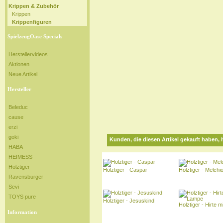
Krippen & Zubehör
Krippen
Krippenfiguren
SpielzeugOase Specials
Herstellervideos
Aktionen
Neue Artikel
Hersteller
Beleduc
cause
erzi
goki
Kunden, die diesen Artikel gekauft haben, 
HABA
HEIMESS
Holztiger
Holztiger - Caspar
Holztiger - Melchi
Ravensburger
Sevi
TOYS pure
Holztiger - Jesuskind
Holztiger - Hirte 
Information