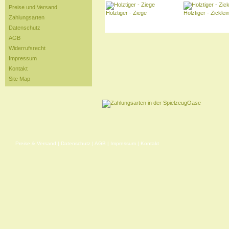
Preise und Versand
Holztiger - Ziege
Holztiger - Zicklei
Zahlungsarten
Datenschutz
AGB
Widerrufsrecht
Impressum
Kontakt
Site Map
Preise & Versand
|
Datenschutz
|
AGB
|
Impressum
|
Kontakt