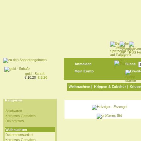
Anmelden
Suche
Mein Konto
Erweit
goki - Schafe
€ 10,20
€ 8,20
Weihnachten
|
Krippen & Zubehör
|
Krippe
Kategorien
Spielwaren
Kreatives Gestalten
Dekoratives
Weihnachten
Dekorationsartikel
Kreatives Gestalten