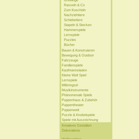
Greiflinge
Rasseln & Co
Zum Kuscheln
Nachziehtiere
Schiebetiere
Stapeln & Stecken
Hammerspiele
Lernspiele
Puzzles
Bücher
Bauen & Konstruieren
Bewegung & Outdoor
Fahrzeuge
Familienspiele
Kaufmannsladen
Kleine Welt Spiel
Lernspiele
Mitbringsel
Musikinstrumente
Phänomenale Spiele
Puppenhaus & Zubehör
Puppentheater
Puppenwelt
Puzzle & Knobelspiele
Spiele mit Auszeichnung
Kreatives Gestalten
Dekoratives