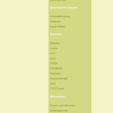
Weihnachten
SpielzeugOase Specials
Herstellervideos
Aktionen
Neue Artikel
Hersteller
Beleduc
cause
erzi
goki
HABA
HEIMESS
Holztiger
Ravensburger
Sevi
TOYS pure
Information
Preise und Versand
Zahlungsarten