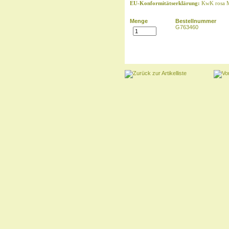
EU-Konformitätserklärung:
KwK rosa 
Menge
Bestellnummer
G763460