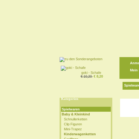
Anme
Mein
goki - Schafe
€ 10,20
€ 8,20
Spielwar
Kategorien
Spielwaren
Baby & Kleinkind
Schnullerketten
Clip Figuren
Mini-Trapez
Kinderwagenketten