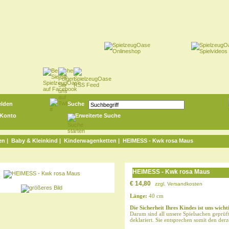
lden
Suche
 Konto
Erweiterte Suche
en
|
Baby & Kleinkind
|
Kinderwagenketten
| HEIMESS - Kwk rosa Maus
HEIMESS - Kwk rosa Maus
€ 14,80
zzgl.
Versandkosten
Länge:
40 cm
Die Sicherheit Ihres Kindes ist uns wicht
Darum sind all unsere Spielsachen geprü
deklariert. Sie entsprechen somit den der