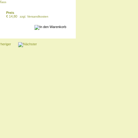
Maus
Preis
€ 14,80
zzgl.
Versandkosten