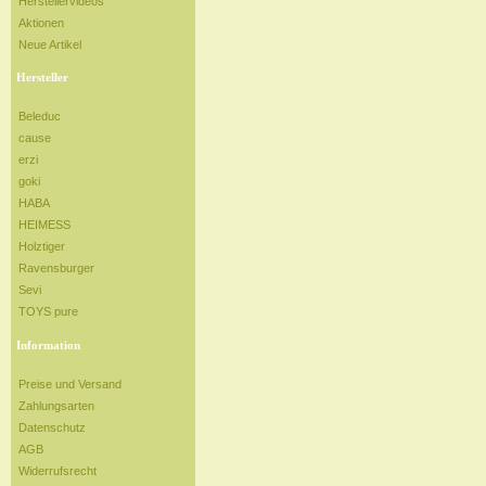
Herstellervideos
Aktionen
Neue Artikel
Hersteller
Beleduc
cause
erzi
goki
HABA
HEIMESS
Holztiger
Ravensburger
Sevi
TOYS pure
Information
Preise und Versand
Zahlungsarten
Datenschutz
AGB
Widerrufsrecht