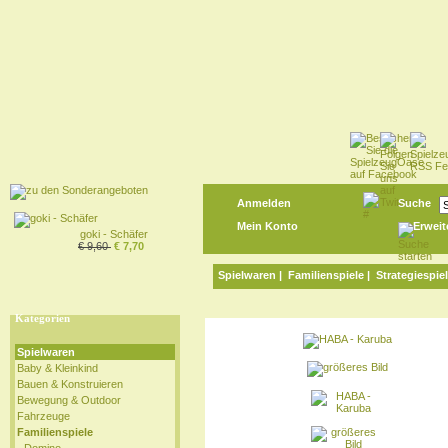
Anmelden
Suche
Mein Konto
Erweit
goki - Schäfer
€ 9,60
€ 7,70
Spielwaren
|
Familienspiele
|
Strategiespie
Kategorien
Spielwaren
Baby & Kleinkind
Bauen & Konstruieren
Bewegung & Outdoor
Fahrzeuge
Familienspiele