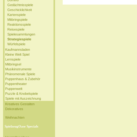
Domino
Gedächtnisspiele
Geschicklichkeit
Kartenspiele
Mitbringspiele
Reaktionsspiele
Reisespiele
Spielesammlungen
Strategiespiele
Würfelspiele
Kaufmannsladen
Kleine Welt Spiel
Lernspiele
Mitbringsel
Musikinstrumente
Phänomenale Spiele
Puppenhaus & Zubehör
Puppentheater
Puppenwelt
Puzzle & Knobelspiele
Spiele mit Auszeichnung
Kreatives Gestalten
Dekoratives
Weihnachten
SpielzeugOase Specials