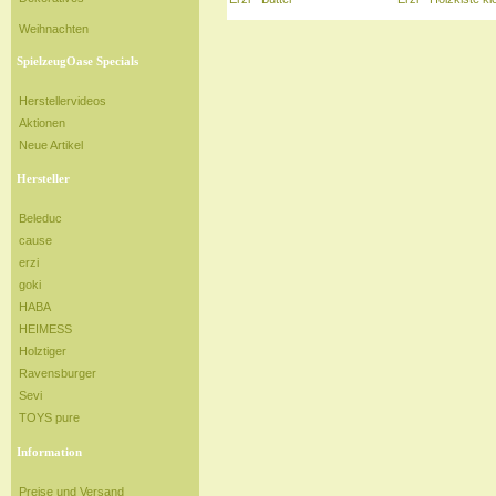
Weihnachten
SpielzeugOase Specials
Herstellervideos
Aktionen
Neue Artikel
Hersteller
Beleduc
cause
erzi
goki
HABA
HEIMESS
Holztiger
Ravensburger
Sevi
TOYS pure
Information
Preise und Versand