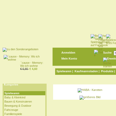
Anmelden
Suche
Mein Konto
Erweit
´cause - Memory:
Wo ich wohne
€ 5,80
€ 4,60
Spielwaren
|
Kaufmannsladen
|
Produkte
Kategorien
Spielwaren
Baby & Kleinkind
Bauen & Konstruieren
Bewegung & Outdoor
Fahrzeuge
Familienspiele