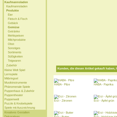
Kaufmannsladen
Kaufmannsladen
Produkte
Eier
Fleisch & Fisch
Gebäck
Gemüse
Getränke
Mehlspeisen
Milchprodukte
Obst
Sonstiges
Sortiments
Süßigkeiten
Teigwaren
Zubehör
Kunden, die diesen Artikel gekauft haben, 
Kleine Welt Spiel
Lernspiele
Mitbringsel
Musikinstrumente
HABA - Pilze
HABA - Paprika
Phänomenale Spiele
Puppenhaus & Zubehör
Puppentheater
Puppenwelt
Erzi - Zitronen
Erzi - Äpfel grün
Puzzle & Knobelspiele
Spiele mit Auszeichnung
Kreatives Gestalten
Dekoratives
Erzi - Butter
Erzi - Holzkiste kl