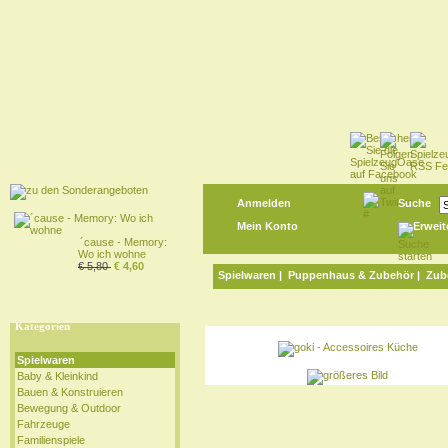
Anmelden
Suche
Mein Konto
Erweit
´cause - Memory:
Wo ich wohne
€ 5,80
€ 4,60
Spielwaren
|
Puppenhaus & Zubehör
|
Zub
Kategorien
Spielwaren
Baby & Kleinkind
Bauen & Konstruieren
Bewegung & Outdoor
Fahrzeuge
Familienspiele