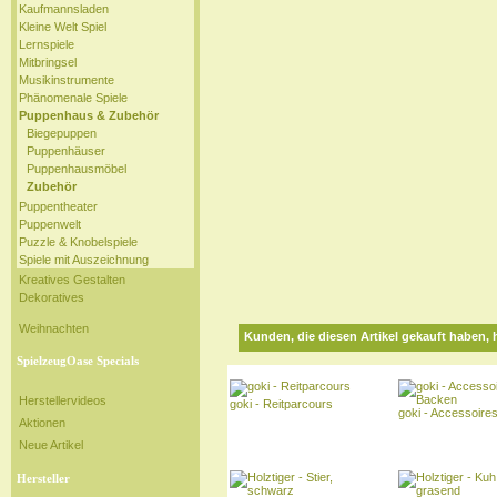
Kaufmannsladen
Kleine Welt Spiel
Lernspiele
Mitbringsel
Musikinstrumente
Phänomenale Spiele
Puppenhaus & Zubehör
Biegepuppen
Puppenhäuser
Puppenhausmöbel
Zubehör
Puppentheater
Puppenwelt
Puzzle & Knobelspiele
Spiele mit Auszeichnung
Kreatives Gestalten
Dekoratives
Weihnachten
Kunden, die diesen Artikel gekauft haben, 
SpielzeugOase Specials
Herstellervideos
goki - Reitparcours
goki - Accessoire
Aktionen
Neue Artikel
Hersteller