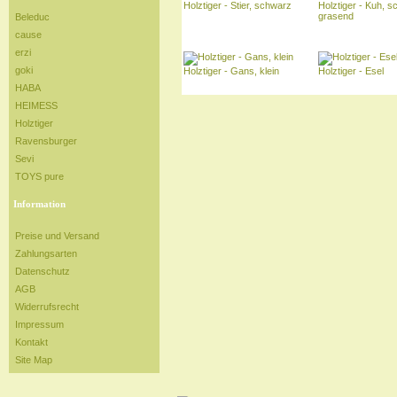
Holztiger - Stier, schwarz
Holztiger - Kuh, 
grasend
Beleduc
cause
erzi
goki
Holztiger - Gans, klein
Holztiger - Esel
HABA
HEIMESS
Holztiger
Ravensburger
Sevi
TOYS pure
Information
Preise und Versand
Zahlungsarten
Datenschutz
AGB
Widerrufsrecht
Impressum
Kontakt
Site Map